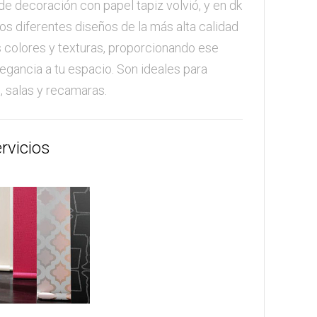
de decoración con papel tapiz volvió, y en dk
s diferentes diseños de la más alta calidad
 colores y texturas, proporcionando ese
egancia a tu espacio. Son ideales para
, salas y recamaras.
rvicios