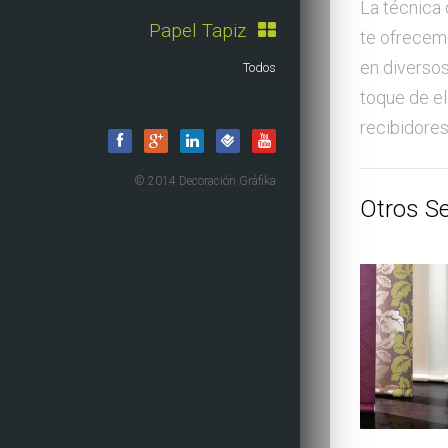
La técnica 
Papel Tapiz
te ofrecemo
en diversos
Todos
toque de el
recibidores
© 2014 Decoración Gráfika
Otros Se